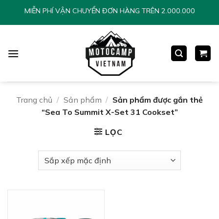
Chuyển
MIỄN PHÍ VẬN CHUYỂN ĐƠN HÀNG TRÊN 2.000.000
đến
nội
dung
Trang chủ
/
Sản phẩm
/
Sản phẩm được gắn thẻ
“Sea To Summit X-Set 31 Cookset”
LỌC