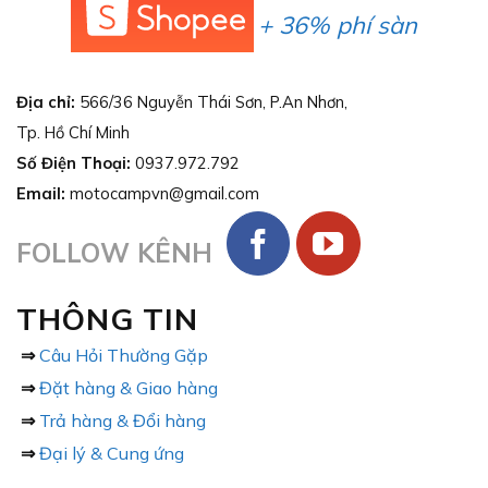
+ 36% phí sàn
Địa chỉ:
566/36 Nguyễn Thái Sơn, P.An Nhơn,
Tp. Hồ Chí Minh
Số Điện Thoại:
0937.972.792
Email:
motocampvn@gmail.com
FOLLOW KÊNH
THÔNG TIN
⇒
Câu Hỏi Thường Gặp
⇒
Đặt hàng & Giao hàng
⇒
Trả hàng & Đổi hàng
⇒
Đại lý & Cung ứng