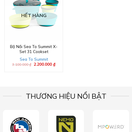
HẾT HÀNG
Bộ Nồi Sea To Summit X-
Set 31 Cookset
Sea To Summit
Giá
2.200.000
₫
Giá
3.100.000
₫
gốc
hiện
là:
tại
3.100.000 ₫.
là:
2.200.000 ₫.
THƯƠNG HIỆU NỔI BẬT