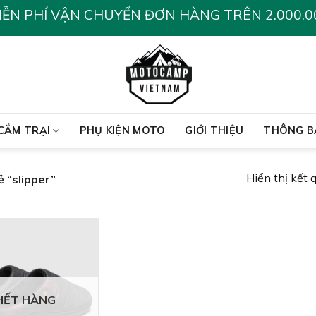
IỄN PHÍ VẬN CHUYỂN ĐƠN HÀNG TRÊN 2.000.0
CẮM TRẠI
PHỤ KIỆN MOTO
GIỚI THIỆU
THÔNG B
Hiển thị kết 
 “slipper”
HẾT HÀNG