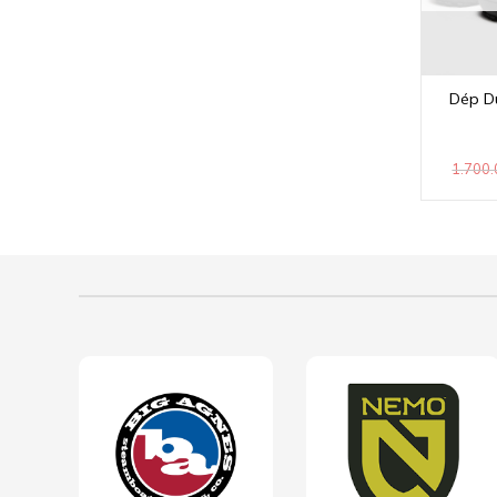
Dép Du
1.700