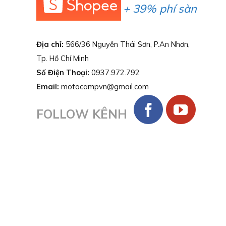
+ 39% phí sàn
Địa chỉ:
566/36 Nguyễn Thái Sơn, P.An Nhơn,
Tp. Hồ Chí Minh
Số Điện Thoại:
0937.972.792
Email:
motocampvn@gmail.com
FOLLOW KÊNH