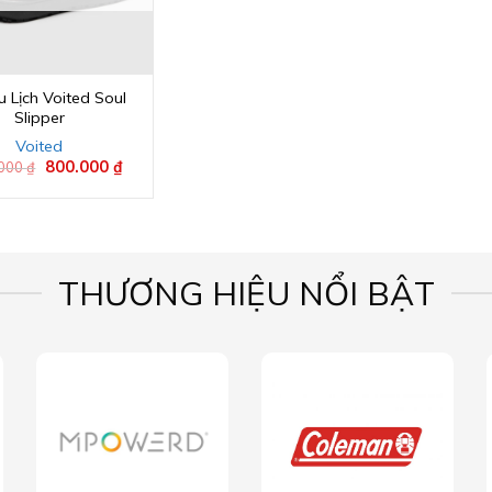
 Lịch Voited Soul
Slipper
Voited
Giá
800.000
₫
Giá
.000
₫
gốc
hiện
là:
tại
1.700.000 ₫.
là:
800.000 ₫.
THƯƠNG HIỆU NỔI BẬT