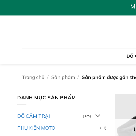
Chuyển
M
đến
nội
dung
ĐỒ 
Trang chủ
/
Sản phẩm
/
Sản phẩm được gắn thẻ
DANH MỤC SẢN PHẨM
ĐỒ CẮM TRẠI
(325)
PHỤ KIỆN MOTO
(11)