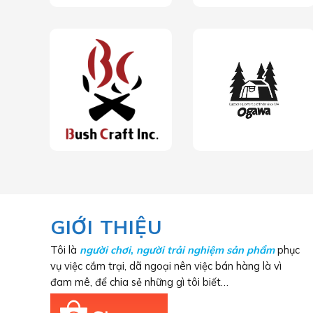
GIỚI THIỆU
Tôi là
người chơi
,
người trải nghiệm sản phẩm
phục
vụ việc cắm trại, dã ngoại nên việc bán hàng là vì
đam mê, để chia sẻ những gì tôi biết…