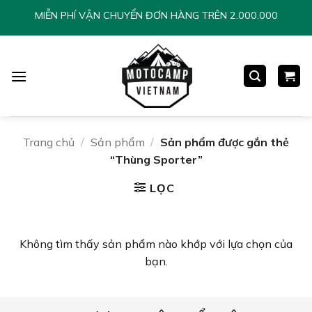
Chuyển
MIỄN PHÍ VẬN CHUYỂN ĐƠN HÀNG TRÊN 2.000.000
đến
nội
dung
Trang chủ
/
Sản phẩm
/
Sản phẩm được gắn thẻ
“Thùng Sporter”
LỌC
Không tìm thấy sản phẩm nào khớp với lựa chọn của
bạn.