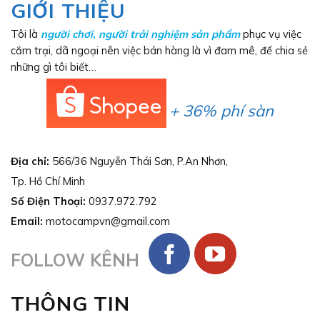
GIỚI THIỆU
Tôi là
người chơi
,
người trải nghiệm sản phẩm
phục vụ việc
cắm trại, dã ngoại nên việc bán hàng là vì đam mê, để chia sẻ
những gì tôi biết…
+ 36% phí sàn
Địa chỉ:
566/36 Nguyễn Thái Sơn, P.An Nhơn,
Tp. Hồ Chí Minh
Số Điện Thoại:
0937.972.792
Email:
motocampvn@gmail.com
FOLLOW KÊNH
THÔNG TIN