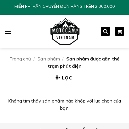
Chuyển
MIỄN PHÍ VẬN CHUYỂN ĐƠN HÀNG TRÊN 2.000.000
đến
nội
dung
Trang chủ
/
Sản phẩm
/
Sản phẩm được gắn thẻ
“trạm phát điện”
LỌC
Không tìm thấy sản phẩm nào khớp với lựa chọn của
bạn.