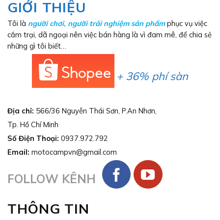
GIỚI THIỆU
Tôi là
người chơi
,
người trải nghiệm sản phẩm
phục vụ việc
cắm trại, dã ngoại nên việc bán hàng là vì đam mê, để chia sẻ
những gì tôi biết…
+ 36% phí sàn
Địa chỉ:
566/36 Nguyễn Thái Sơn, P.An Nhơn,
Tp. Hồ Chí Minh
Số Điện Thoại:
0937.972.792
Email:
motocampvn@gmail.com
FOLLOW KÊNH
THÔNG TIN