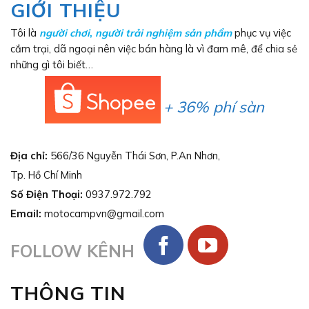
GIỚI THIỆU
Tôi là
người chơi
,
người trải nghiệm sản phẩm
phục vụ việc
cắm trại, dã ngoại nên việc bán hàng là vì đam mê, để chia sẻ
những gì tôi biết…
+ 36% phí sàn
Địa chỉ:
566/36 Nguyễn Thái Sơn, P.An Nhơn,
Tp. Hồ Chí Minh
Số Điện Thoại:
0937.972.792
Email:
motocampvn@gmail.com
FOLLOW KÊNH
THÔNG TIN