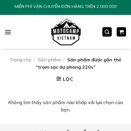
Chuyển
MIỄN PHÍ VẬN CHUYỂN ĐƠN HÀNG TRÊN 2.000.000
đến
nội
dung
Trang chủ
/
Sản phẩm
/
Sản phẩm được gắn thẻ
“trạm sạc dự phòng 220v”
LỌC
Không tìm thấy sản phẩm nào khớp với lựa chọn của
bạn.