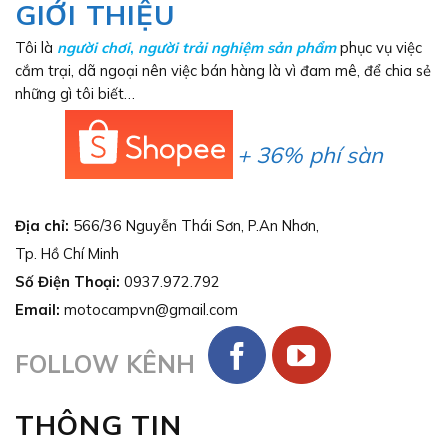
GIỚI THIỆU
Tôi là
người chơi
,
người trải nghiệm sản phẩm
phục vụ việc
cắm trại, dã ngoại nên việc bán hàng là vì đam mê, để chia sẻ
những gì tôi biết…
+ 36% phí sàn
Địa chỉ:
566/36 Nguyễn Thái Sơn, P.An Nhơn,
Tp. Hồ Chí Minh
Số Điện Thoại:
0937.972.792
Email:
motocampvn@gmail.com
FOLLOW KÊNH
THÔNG TIN