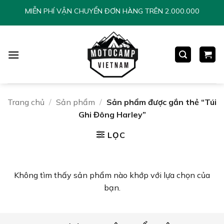
Chuyển
MIỄN PHÍ VẬN CHUYỂN ĐƠN HÀNG TRÊN 2.000.000
đến
nội
dung
Trang chủ
/
Sản phẩm
/
Sản phẩm được gắn thẻ “Túi
Ghi Đông Harley”
LỌC
Không tìm thấy sản phẩm nào khớp với lựa chọn của
bạn.