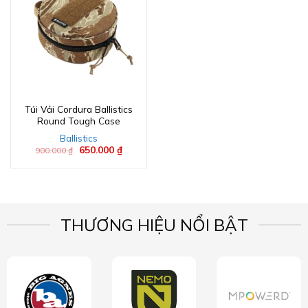
Túi Vải Cordura Ballistics
Round Tough Case
Ballistics
Giá
650.000
₫
Giá
900.000
₫
gốc
hiện
là:
tại
900.000 ₫.
là:
650.000 ₫.
THƯƠNG HIỆU NỔI BẬT