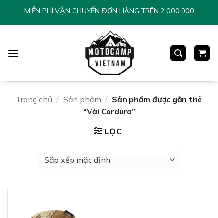
Chuyển
MIỄN PHÍ VẬN CHUYỂN ĐƠN HÀNG TRÊN 2.000.000
đến
nội
dung
Trang chủ
/
Sản phẩm
/
Sản phẩm được gắn thẻ
“Vải Cordura”
LỌC