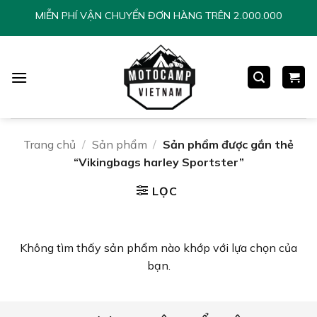
Chuyển
MIỄN PHÍ VẬN CHUYỂN ĐƠN HÀNG TRÊN 2.000.000
đến
nội
dung
Trang chủ
/
Sản phẩm
/
Sản phẩm được gắn thẻ
“Vikingbags harley Sportster”
LỌC
Không tìm thấy sản phẩm nào khớp với lựa chọn của
bạn.