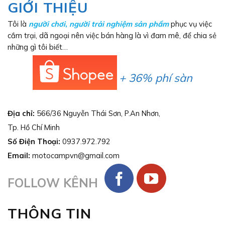
GIỚI THIỆU
Tôi là
người chơi
,
người trải nghiệm sản phẩm
phục vụ việc
cắm trại, dã ngoại nên việc bán hàng là vì đam mê, để chia sẻ
những gì tôi biết…
+ 36% phí sàn
Địa chỉ:
566/36 Nguyễn Thái Sơn, P.An Nhơn,
Tp. Hồ Chí Minh
Số Điện Thoại:
0937.972.792
Email:
motocampvn@gmail.com
FOLLOW KÊNH
THÔNG TIN