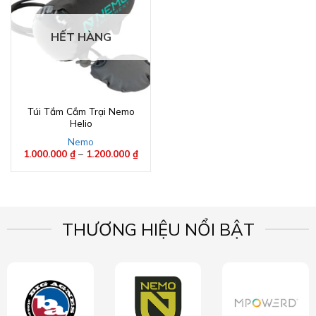
HẾT HÀNG
Túi Tắm Cắm Trại Nemo
Helio
Nemo
1.000.000
₫
–
1.200.000
₫
Khoảng
giá:
từ
1.000.000 ₫
đến
1.200.000 ₫
THƯƠNG HIỆU NỔI BẬT