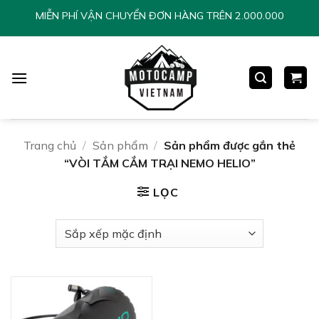
Chuyển
MIỄN PHÍ VẬN CHUYỂN ĐƠN HÀNG TRÊN 2.000.000
đến
nội
dung
Trang chủ
/
Sản phẩm
/
Sản phẩm được gắn thẻ
“VÒI TẮM CẮM TRẠI NEMO HELIO”
LỌC