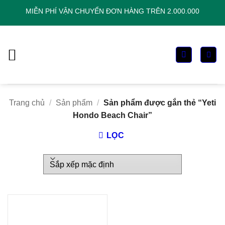
Chuyển
MIỄN PHÍ VẬN CHUYỂN ĐƠN HÀNG TRÊN 2.000.000
đến
nội
dung
Trang chủ
/
Sản phẩm
/
Sản phẩm được gắn thẻ “Yeti
Hondo Beach Chair”
LỌC