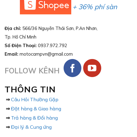
+ 36% phí sàn
Địa chỉ:
566/36 Nguyễn Thái Sơn, P.An Nhơn,
Tp. Hồ Chí Minh
Số Điện Thoại:
0937.972.792
Email:
motocampvn@gmail.com
FOLLOW KÊNH
THÔNG TIN
⇒
Câu Hỏi Thường Gặp
⇒
Đặt hàng & Giao hàng
⇒
Trả hàng & Đổi hàng
⇒
Đại lý & Cung ứng