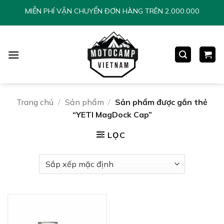
Chuyển
MIỄN PHÍ VẬN CHUYỂN ĐƠN HÀNG TRÊN 2.000.000
đến
nội
dung
Trang chủ
/
Sản phẩm
/
Sản phẩm được gắn thẻ
“YETI MagDock Cap”
LỌC