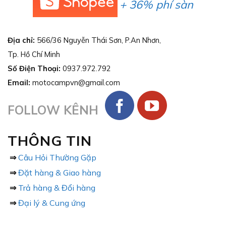
+ 36% phí sàn
Địa chỉ:
566/36 Nguyễn Thái Sơn, P.An Nhơn,
Tp. Hồ Chí Minh
Số Điện Thoại:
0937.972.792
Email:
motocampvn@gmail.com
FOLLOW KÊNH
THÔNG TIN
⇒
Câu Hỏi Thường Gặp
⇒
Đặt hàng & Giao hàng
⇒
Trả hàng & Đổi hàng
⇒
Đại lý & Cung ứng