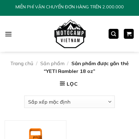
Chuyển
MIỄN PHÍ VẬN CHUYỂN ĐƠN HÀNG TRÊN 2.000.000
đến
nội
dung
Trang chủ
/
Sản phẩm
/
Sản phẩm được gắn thẻ
“YETI Rambler 18 oz”
LỌC