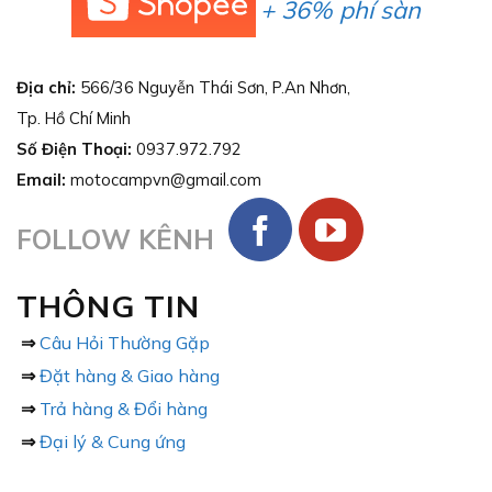
+ 36% phí sàn
Địa chỉ:
566/36 Nguyễn Thái Sơn, P.An Nhơn,
Tp. Hồ Chí Minh
Số Điện Thoại:
0937.972.792
Email:
motocampvn@gmail.com
FOLLOW KÊNH
THÔNG TIN
⇒
Câu Hỏi Thường Gặp
⇒
Đặt hàng & Giao hàng
⇒
Trả hàng & Đổi hàng
⇒
Đại lý & Cung ứng