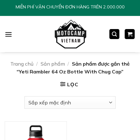
Chuyển
MIỄN PHÍ VẬN CHUYỂN ĐƠN HÀNG TRÊN 2.000.000
đến
nội
dung
Trang chủ
/
Sản phẩm
/
Sản phẩm được gắn thẻ
“Yeti Rambler 64 Oz Bottle With Chug Cap”
LỌC