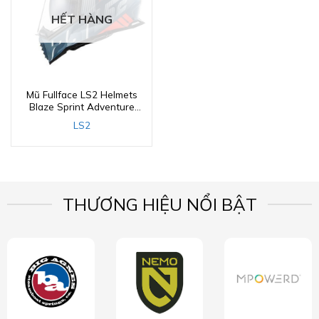
HẾT HÀNG
Mũ Fullface LS2 Helmets
Blaze Sprint Adventure
Motorcycle Helmet
LS2
(White/Red/Gray) (436B-
112)
THƯƠNG HIỆU NỔI BẬT