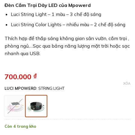
5
41
trên 5
Đèn Cắm Trại Dây LED của Mpowerd
dựa trên
đánh giá
Luci String Light – 1 màu – 3 chế độ sáng
Luci String Color Lights – nhiều màu – 2 chế độ sáng
Thích hợp để thắp sáng không gian sân vườn, cắm trại ,
phòng ngủ,…
Sạc qua bảng năng lượng mặt trời hoặc sạc
nhanh qua USB.
700.000
₫
XÓA
LUCI MPOWERD
:
STRING LIGHT
Còn 4 trong kho