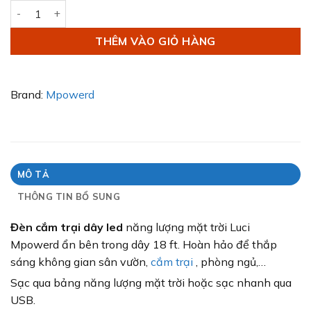
Đèn Cắm Trại Dây Led Luci String Mpowerd số lượng
THÊM VÀO GIỎ HÀNG
Brand:
Mpowerd
MÔ TẢ
THÔNG TIN BỔ SUNG
Đèn cắm trại dây led
năng lượng mặt trời Luci
Mpowerd ẩn bên trong dây 18 ft.
Hoàn hảo để thắp
sáng không gian sân vườn,
cắm trại
, phòng ngủ,…
Sạc qua bảng năng lượng mặt trời hoặc sạc nhanh qua
USB.