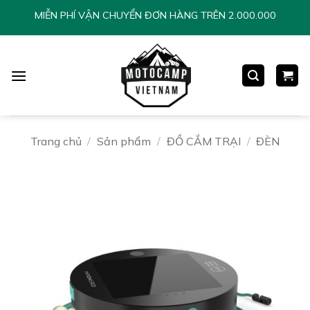
Chuyển
MIỄN PHÍ VẬN CHUYỂN ĐƠN HÀNG TRÊN 2.000.000
đến
nội
dung
Trang chủ
/
Sản phẩm
/
ĐỒ CẮM TRẠI
/
ĐÈN