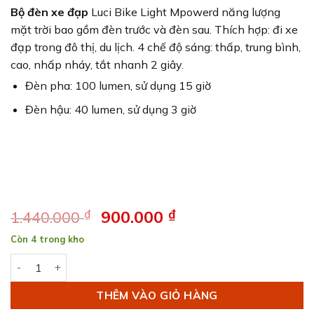
5
33
trên 5
Bộ đèn xe đạp
Luci Bike Light Mpowerd năng lượng
dựa trên
mặt trời bao gồm đèn trước và đèn sau.
Thích hợp: đi xe
đánh giá
đạp trong đô thị, du lịch. 4 chế độ sáng: thấp, trung bình,
cao, nhấp nháy, tắt nhanh 2 giây.
Đèn pha: 100 lumen, sử dụng 15 giờ
Đèn hậu: 40 lumen, sử dụng 3 giờ
Giá
900.000
₫
Giá
₫
1.440.000
gốc
hiện
Còn 4 trong kho
là:
tại
Đèn Xe Đạp Led Luci Bike Light Mpowerd số lượng
1.440.000 ₫.
là:
900.000 ₫.
THÊM VÀO GIỎ HÀNG