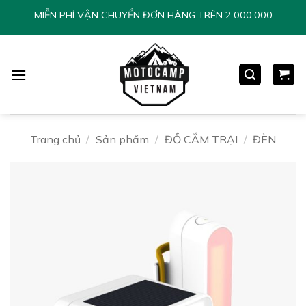
Chuyển
MIỄN PHÍ VẬN CHUYỂN ĐƠN HÀNG TRÊN 2.000.000
đến
nội
dung
Trang chủ
/
Sản phẩm
/
ĐỒ CẮM TRẠI
/
ĐÈN