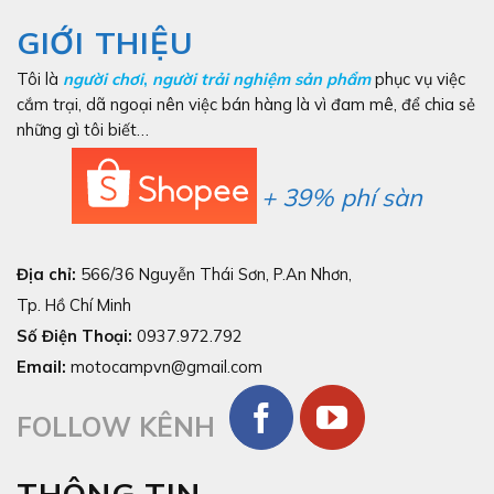
GIỚI THIỆU
Tôi là
người chơi
,
người trải nghiệm sản phẩm
phục vụ việc
cắm trại, dã ngoại nên việc bán hàng là vì đam mê, để chia sẻ
những gì tôi biết…
+ 39% phí sàn
Địa chỉ:
566/36 Nguyễn Thái Sơn, P.An Nhơn,
Tp. Hồ Chí Minh
Số Điện Thoại:
0937.972.792
Email:
motocampvn@gmail.com
FOLLOW KÊNH
THÔNG TIN