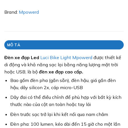
Brand:
Mpowerd
MÔ TẢ
Đèn xe đạp Led
Luci Bike Light Mpowerd
được t
hiết kế
di động và khả năng sạc lại bằng năng lượng mặt trời
hoặc USB, là bộ
đèn xe đạp cao cấp.
Bao gồm đèn pha (gắn sẵn), đèn hậu, giá gắn đèn
hậu, dây silicon 2x, cáp micro-USB
Dây đai có thể điều chỉnh để phù hợp với bất kỳ kích
thước nào của cột an toàn hoặc tay lái
Đèn trước sạc trở lại khi kết nối qua nam châm
Đèn pha: 100 lumen, kéo dài đến 15 giờ cho một lần