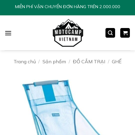
Chuyển
MIỄN PHÍ VẬN CHUYỂN ĐƠN HÀNG TRÊN 2.000.000
đến
nội
dung
Trang chủ
/
Sản phẩm
/
ĐỒ CẮM TRẠI
/
GHẾ