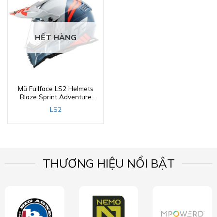
HẾT HÀNG
Mũ Fullface LS2 Helmets
Blaze Sprint Adventure
Motorcycle Helmet
LS2
(White/Red/Gray) (436B-
112)
THƯƠNG HIỆU NỔI BẬT