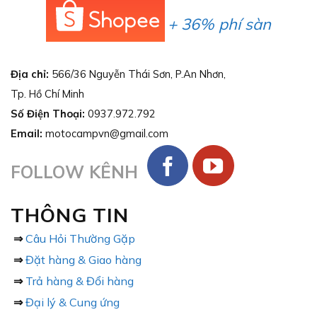
+ 36% phí sàn
Địa chỉ:
566/36 Nguyễn Thái Sơn, P.An Nhơn,
Tp. Hồ Chí Minh
Số Điện Thoại:
0937.972.792
Email:
motocampvn@gmail.com
FOLLOW KÊNH
THÔNG TIN
⇒
Câu Hỏi Thường Gặp
⇒
Đặt hàng & Giao hàng
⇒
Trả hàng & Đổi hàng
⇒
Đại lý & Cung ứng