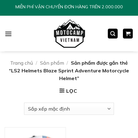
Chuyển
MIỄN PHÍ VẬN CHUYỂN ĐƠN HÀNG TRÊN 2.000.000
đến
nội
dung
Trang chủ
/
Sản phẩm
/
Sản phẩm được gắn thẻ
“LS2 Helmets Blaze Sprint Adventure Motorcycle
Helmet”
LỌC